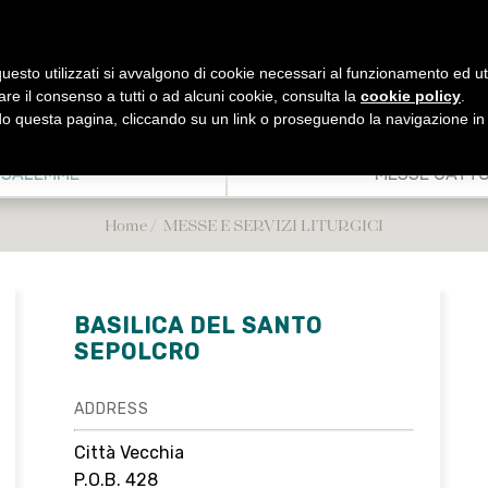
uesto utilizzati si avvalgono di cookie necessari al funzionamento ed utili 
are il consenso a tutti o ad alcuni cookie, consulta la
cookie policy
.
 questa pagina, cliccando su un link o proseguendo la navigazione in a
 SERVIZI
ORARI DI
CHRISTI
TRASPORTI
ALLOGGI
EVENTI
RGICI
APERTURA
USALEMME
MESSE CATTO
Trasporto Pubblico
CASA NOVA
Tutte le news
attoliche
Orari di apertura dei luoghi santi e
dei siti turistici in Terra Santa
Airport Shuttles/Sheruts
Case di ospitalità cristiane a
Home
MESSE E SERVIZI LITURGICI
urgie
Gerusalemme
ontri
Altre Case di ospitalità fuori
Gerusalemme
lgrims Office e
BASILICA DEL SANTO
e sante messe
SEPOLCRO
lla CTS in Terra
nta
ADDRESS
diretta streaming
rra Santa
Città Vecchia
P.O.B. 428