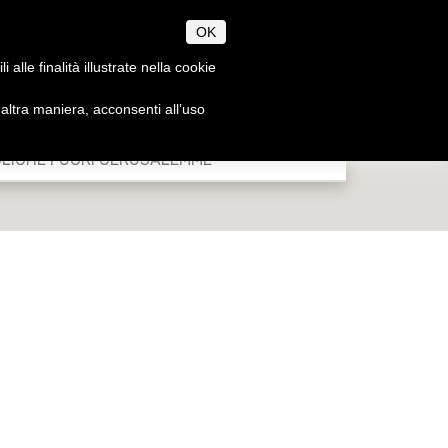
OK
alle finalità illustrate nella cookie
ltra maniera, acconsenti all’uso
AN, JEWISH & MUSLIM
EN
IT
FEASTS
LICHE FUORI GERUSALEMME