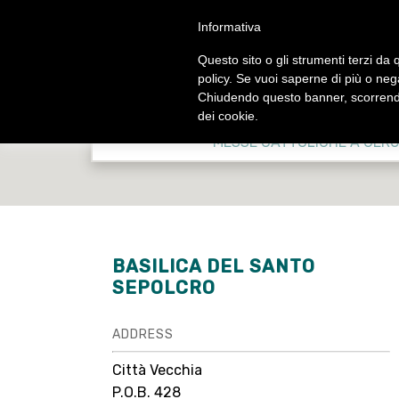
Salta
Informativa
al
contenuto
Questo sito o gli strumenti terzi da q
principale
policy. Se vuoi saperne di più o neg
Chiudendo questo banner, scorrendo
CHI
MESSE E
CONTATTI
dei cookie.
SIAMO
LITU
MESSE CATTOLICHE A GER
Chiese
Benvenuto
Messe C
Organizzazioni umanitarie e
Storia
Lit
caritative
Christian Information Center -
Inc
Organizzazioni ecumeniche
Orari di apertura
Franciscan Pi
Istituti biblici, teologici ed
BASILICA DEL SANTO
prenotazion
archeologici
SEPOLCRO
Celebrazioni de
Biblioteche
Sa
Scuole cristiane
ADDRESS
Santa messa in 
dalla Te
Città Vecchia
P.O.B. 428