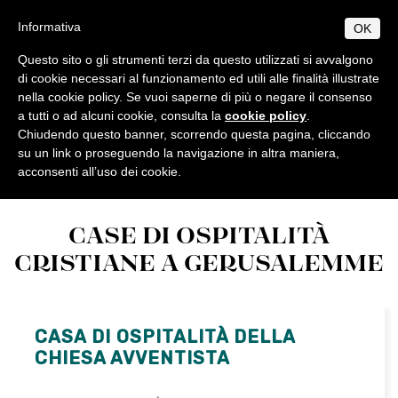
Salta
Christian
Informativa
OK
al
Information
contenuto
Questo sito o gli strumenti terzi da questo utilizzati si avvalgono
MENU
principale
di cookie necessari al funzionamento ed utili alle finalità illustrate
Center
EN
IT
nella cookie policy. Se vuoi saperne di più o negare il consenso
a tutti o ad alcuni cookie, consulta la
cookie policy
.
Chiudendo questo banner, scorrendo questa pagina, cliccando
CHI SIAMO
su un link o proseguendo la navigazione in altra maniera,
Home
Alloggi
acconsenti all’uso dei cookie.
Benvenuto
CONTATTI
Chiese
Storia
MESSE E SERVIZI LITURGICI
CASE DI OSPITALITÀ
Christian Information Center - Orari di apertura
Organizzazioni umanitarie e caritative
Messe Cattoliche
ORARI DI APERTURA
CRISTIANE A GERUSALEMME
Orari di apertura dei luoghi santi e dei siti turistici in Terra San
Organizzazioni ecumeniche
Liturgie
TRASPORTI
Istituti biblici, teologici ed archeologici
Trasporto Pubblico
Incontri
ALLOGGI
Franciscan Pilgrims Office e prenotazione sante messe
Airport Shuttles/Sheruts
CASA NOVA
Biblioteche
EVENTI
CASA DI OSPITALITÀ DELLA
Case di ospitalità cristiane a Gerusalemme
Celebrazioni della CTS in Terra Santa
Scuole cristiane
Tutte le news
CHRISTIAN, JEWISH & MUSLIM FEASTS
CHIESA AVVENTISTA
Santa messa in diretta streaming dalla Terra Santa
Altre Case di ospitalità fuori Gerusalemme