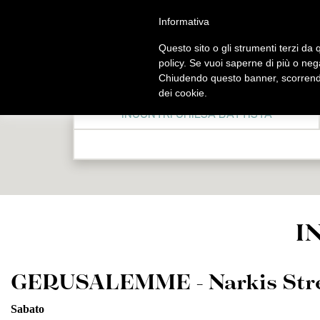
Salta
Informativa
al
contenuto
Questo sito o gli strumenti terzi da q
principale
policy. Se vuoi saperne di più o neg
Chiudendo questo banner, scorrendo
CHI
MESSE E
CONTATTI
dei cookie.
SIAMO
LITU
INCONTRI CHIESA BATTISTA
Chiese
Benvenuto
Messe C
Organizzazioni umanitarie e
Storia
Lit
caritative
Christian Information Center -
Inc
Organizzazioni ecumeniche
Orari di apertura
Franciscan Pi
Istituti biblici, teologici ed
prenotazion
archeologici
I
Celebrazioni de
Biblioteche
Sa
Scuole cristiane
Santa messa in 
GERUSALEMME - Narkis Stre
dalla Te
Sabato