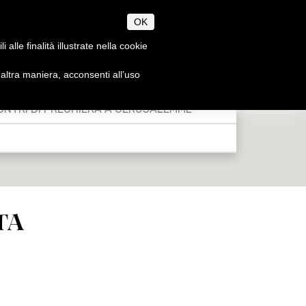
OK
alle finalità illustrate nella cookie
ltra maniera, acconsenti all’uso
AN, JEWISH & MUSLIM
EN
IT
FEASTS
ONTRI DI PREGHIERA A GERUSALEMME
TA